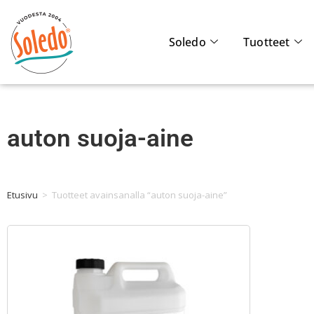
Soledo
Tuotteet
auton suoja-aine
Etusivu
>
Tuotteet avainsanalla “auton suoja-aine”