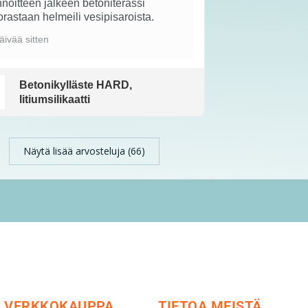
noitteen jälkeen betoniterassi
rastaan helmeili vesipisaroista.
äivää sitten
Betonikylläste HARD,
litiumsilikaatti
Näytä lisää arvosteluja (66)
VERKKOKAUPPA
TIETOA MEISTÄ