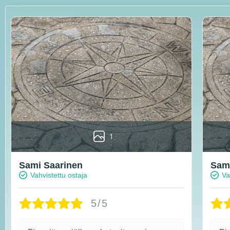
1
Sami Saarinen
Sami
Vahvistettu ostaja
Va
5/5