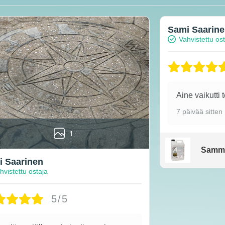
Sami Saarin
Vahvistettu os
Aine vaikutti 
7 päivää sitten
1
Samm
 Saarinen
hvistettu ostaja
5/5