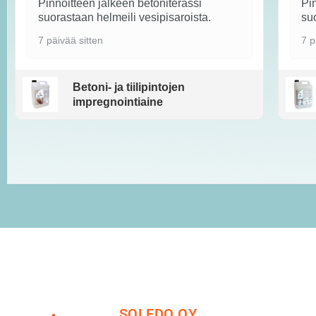
Pinnoitteen jälkeen betoniterassi
Pin
suorastaan helmeili vesipisaroista.
suo
7 päivää sitten
7 p
Betoni- ja tiilipintojen
impregnointiaine
SOLEDO OY