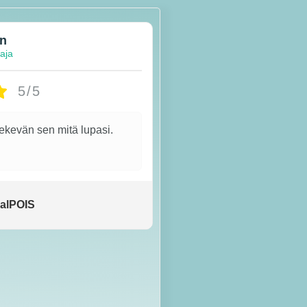
en
taja
5/5
tekevän sen mitä lupasi.
alPOIS