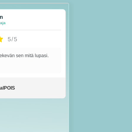
en
taja
5/5
tekevän sen mitä lupasi.
alPOIS