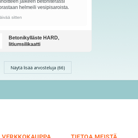
noitteen jälkeen betoniterassi
rastaan helmeili vesipisaroista.
äivää sitten
Betonikylläste HARD,
litiumsilikaatti
Näytä lisää arvosteluja (66)
VERKKOKAUPPA
TIETOA MEISTÄ