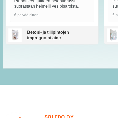
Pinnoitteen jälkeen betoniterassi
Pin
suorastaan helmeili vesipisaroista.
suo
6 päivää sitten
6 p
Betoni- ja tiilipintojen
impregnointiaine
SOLEDO OY