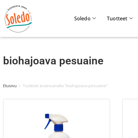
Soledo
Tuotteet
biohajoava pesuaine
Etusivu
>
Tuotteet avainsanalla “biohajoava pesuaine”