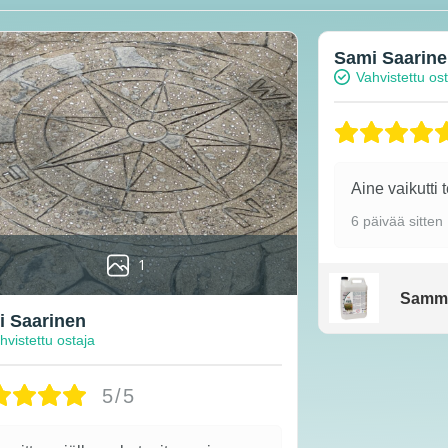
Sami Saarin
Vahvistettu os
Aine vaikutti 
6 päivää sitten
1
Samm
 Saarinen
hvistettu ostaja
5/5