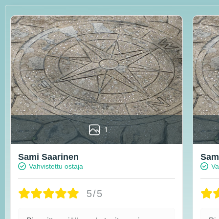
1
Sami Saarinen
Sami
Vahvistettu ostaja
Va
5/5