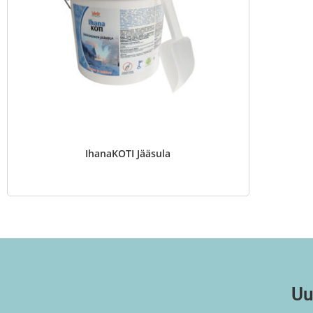
IhanaKOTI Jääsula
Uu