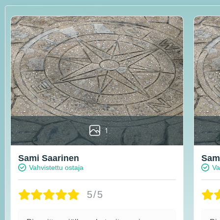
1
Sami Saarinen
Sami
Vahvistettu ostaja
Va
5/5