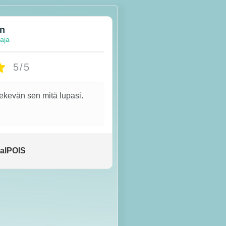
en
taja
5/5
tekevän sen mitä lupasi.
alPOIS