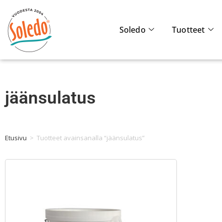
Soledo
Tuotteet
jäänsulatus
Etusivu
>
Tuotteet avainsanalla “jäänsulatus”