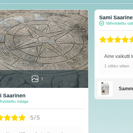
Sami Saarin
Vahvistettu os
Aine vaikutti 
1 viikko sitten
1
Samm
 Saarinen
hvistettu ostaja
5/5