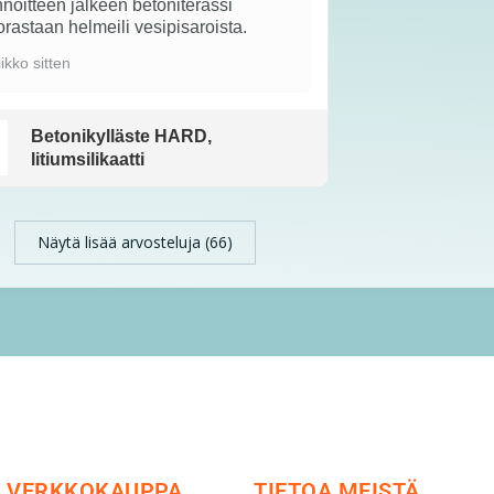
noitteen jälkeen betoniterassi
rastaan helmeili vesipisaroista.
iikko sitten
Betonikylläste HARD,
litiumsilikaatti
Näytä lisää arvosteluja (66)
VERKKOKAUPPA
TIETOA MEISTÄ