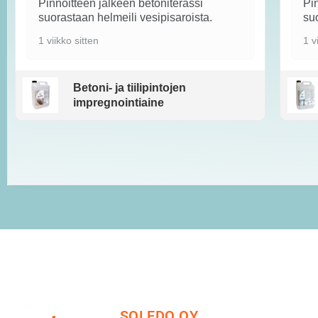
Pinnoitteen jälkeen betoniterassi
Pin
suorastaan helmeili vesipisaroista.
suo
1 viikko sitten
1 v
Betoni- ja tiilipintojen
impregnointiaine
SOLEDO OY