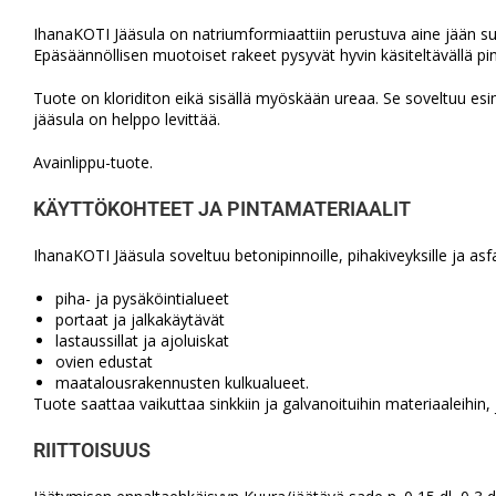
IhanaKOTI Jääsula on natriumformiaattiin perustuva aine jään sul
Epäsäännöllisen muotoiset rakeet pysyvät hyvin käsiteltävällä pin
Tuote on kloriditon eikä sisällä myöskään ureaa. Se soveltuu esimer
jääsula on helppo levittää.
Avainlippu-tuote.
KÄYTTÖKOHTEET JA PINTAMATERIAALIT
IhanaKOTI Jääsula soveltuu betonipinnoille, pihakiveyksille ja asfal
piha- ja pysäköintialueet
portaat ja jalkakäytävät
lastaussillat ja ajoluiskat
ovien edustat
maatalousrakennusten kulkualueet.
Tuote saattaa vaikuttaa sinkkiin ja galvanoituihin materiaaleihin,
RIITTOISUUS