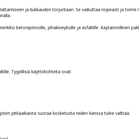
attamiseen ja liukkauden torjuntaan. Se vaikuttaa nopeasti ja toimii 
nalla.
kiksi betonipinnoille, pihakiveyksille ja asfaltille. Käytännöllinen pak
tille. Tyypillisiä käyttökohteita ovat:
 joten pitkäaikaista suoraa kosketusta niiden kanssa tulee välttää.