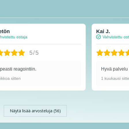
etön
Kai J.
hvistettu ostaja
Vahvistettu os
5/5
easti reagointiin.
Hyvä palvel
iikkoa sitten
1 kuukausi sitt
Näytä lisää arvosteluja (56)