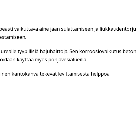
easti vaikuttava aine jään sulattamiseen ja liukkaudentorju
estämiseen.
 urealle tyypillisiä hajuhaittoja. Sen korroosiovaikutus beton
voidaan käyttää myös pohjavesialueilla.
linen kantokahva tekevät levittämisestä helppoa.