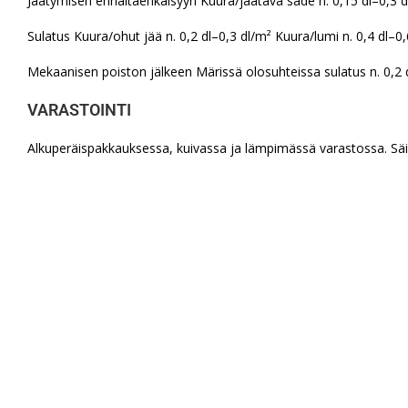
Jäätymisen ennaltaehkäisyyn Kuura/jäätävä sade n. 0,15 dl–0,3 d
Sulatus Kuura/ohut jää n. 0,2 dl–0,3 dl/m² Kuura/lumi n. 0,4 dl–0,
Mekaanisen poiston jälkeen Märissä olosuhteissa sulatus n. 0,2 dl
VARASTOINTI
Alkuperäispakkauksessa, kuivassa ja lämpimässä varastossa. Säi