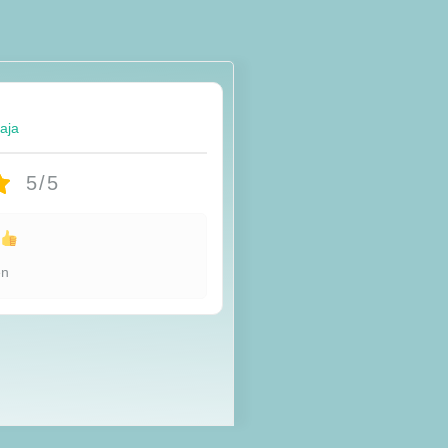
taja
5/5
u
en