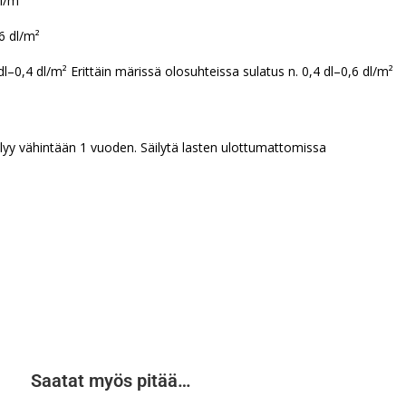
l/m²
6 dl/m²
–0,4 dl/m² Erittäin märissä olosuhteissa sulatus n. 0,4 dl–0,6 dl/m²
lyy vähintään 1 vuoden. Säilytä lasten ulottumattomissa
Saatat myös pitää…