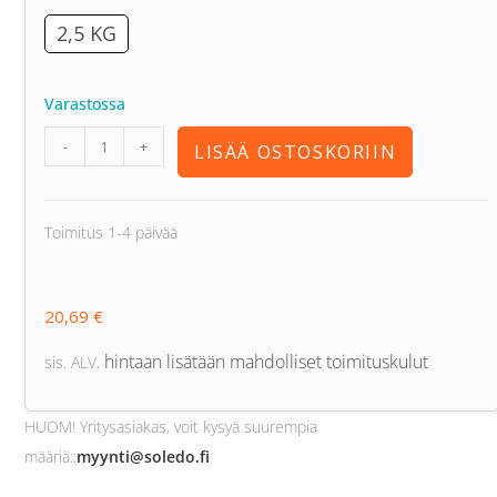
2,5 KG
Varastossa
-
+
LISÄÄ OSTOSKORIIN
Toimitus 1-4 päivää
20,69
€
hintaan lisätään mahdolliset toimituskulut
sis. ALV
,
HUOM! Yritysasiakas, voit kysyä suurempia
määriä:
:
myynti@soledo.fi