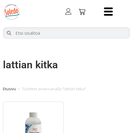
lattian kitka
Etusivu
>
Tuotteet avainsanalla “lattian kitka”