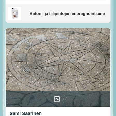
Betoni- ja tiilipintojen impregnointiaine
1
Sami Saarinen