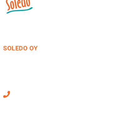
SOLEDO OY
Mäkirinteentie 13
36220 Kangasala
010 470 2790
Sähköpostiosoitteet
ovat muotoa
etunimi.sukunimi@soledo.fi