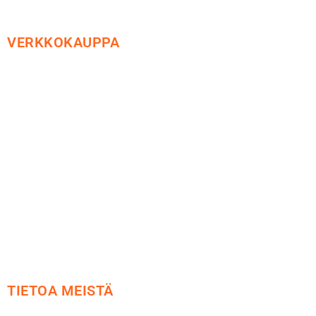
VERKKOKAUPPA
Maksu ja toimitus
Peruutusoikeus
Käyttöehdot
Tietosuoja
Yhteystiedot
TIETOA MEISTÄ