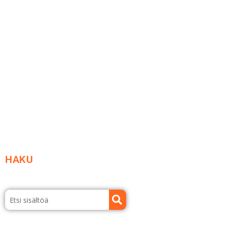
Me yrityksenä
Ideat ja ohjeet
Vastuullisuus
Etsi jälleenmyyjä
Esitteet ja tuotekuvastot
HAKU