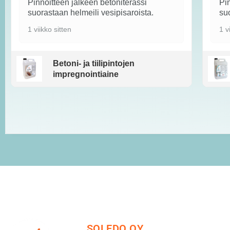
Pinnoitteen jälkeen betoniterassi
Pin
suorastaan helmeili vesipisaroista.
suo
1 viikko sitten
1 v
Betoni- ja tiilipintojen
impregnointiaine
SOLEDO OY