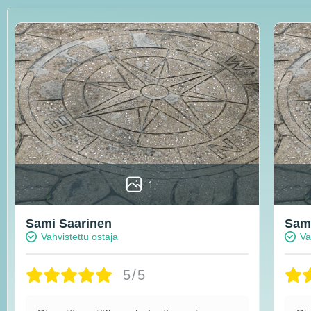
1
Sami Saarinen
Sami
Vahvistettu ostaja
Va
5/5