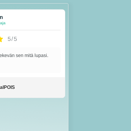
en
taja
5/5
tekevän sen mitä lupasi.
alPOIS