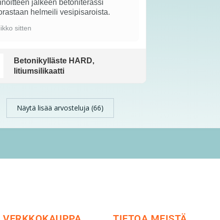
noitteen jälkeen betoniterassi
rastaan helmeili vesipisaroista.
iikko sitten
Betonikylläste HARD,
litiumsilikaatti
Näytä lisää arvosteluja (66)
VERKKOKAUPPA
TIETOA MEISTÄ