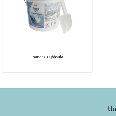
IhanaKOTI Jääsula
Uu