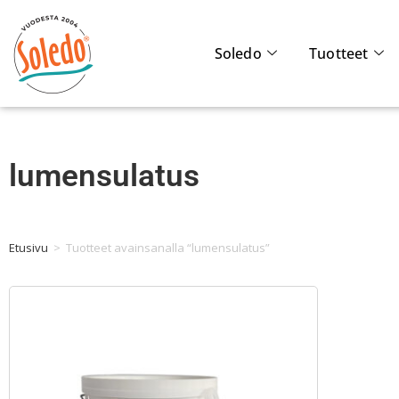
Soledo
Tuotteet
lumensulatus
Etusivu
>
Tuotteet avainsanalla “lumensulatus”