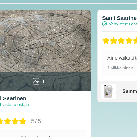
Sami Saarin
Vahvistettu os
Aine vaikutti 
1 viikko sitten
1
Samm
 Saarinen
hvistettu ostaja
5/5