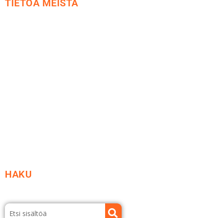
TIETOA MEISTÄ
Me yrityksenä
Ideat ja ohjeet
Vastuullisuus
Etsi jälleenmyyjä
Esitteet ja tuotekuvastot
HAKU