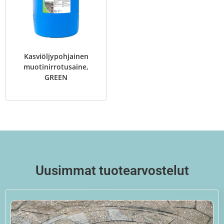
Kasviöljypohjainen
muotinirrotusaine,
GREEN
Uusimmat tuotearvostelut