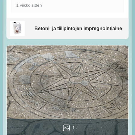
1 viikko sitten
Betoni- ja tiilipintojen impregnointiaine
1