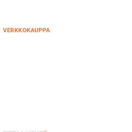
VERKKOKAUPPA
Maksu ja toimitus
Peruutusoikeus
Käyttöehdot
Tietosuoja
Yhteystiedot