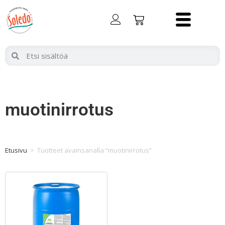
muotinirrotus
Etusivu
>
Tuotteet avainsanalla “muotinirrotus”