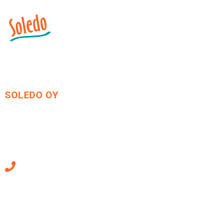
SOLEDO OY
Mäkirinteentie 13
36220 Kangasala
010 470 2790
Sähköpostiosoitteet
ovat muotoa
etunimi.sukunimi@soledo.fi