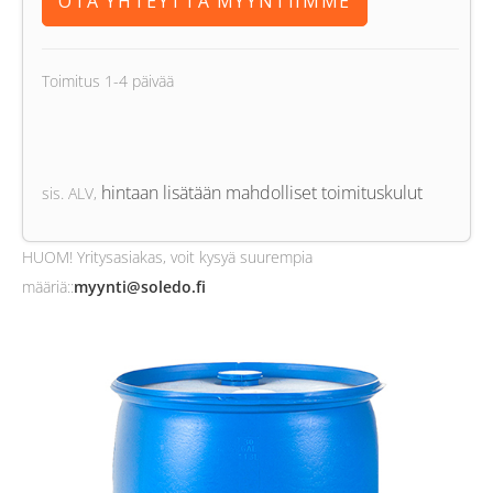
OTA YHTEYTTÄ MYYNTIIMME
Toimitus 1-4 päivää
hintaan lisätään mahdolliset toimituskulut
sis. ALV
,
HUOM! Yritysasiakas, voit kysyä suurempia
määriä:
:
myynti@soledo.fi