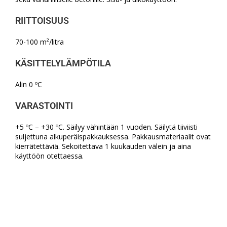
RIITTOISUUS
70-100 m²/litra
KÄSITTELYLÄMPÖTILA
Alin 0 ºC
VARASTOINTI
+5 ºC – +30 ºC. Säilyy vähintään 1 vuoden. Säilytä tiiviisti
suljettuna alkuperäispakkauksessa. Pakkausmateriaalit ovat
kierrätettäviä. Sekoitettava 1 kuukauden välein ja aina
käyttöön otettaessa.