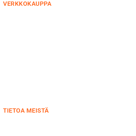
VERKKOKAUPPA
Maksu ja toimitus
Peruutusoikeus
Käyttöehdot
Tietosuoja
Yhteystiedot
TIETOA MEISTÄ
Me yrityksenä