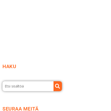
Ideat ja ohjeet
Vastuullisuus
Etsi jälleenmyyjä
Esitteet ja tuotekuvastot
HAKU
SEURAA MEITÄ