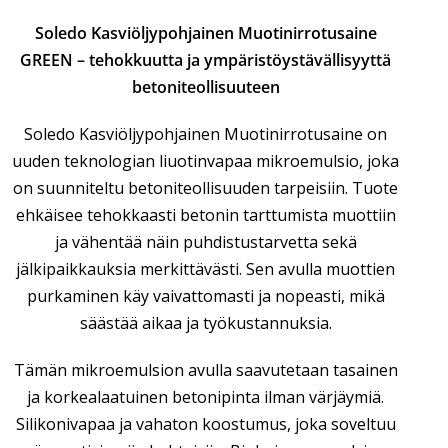
Soledo Kasviöljypohjainen Muotinirrotusaine
GREEN – tehokkuutta ja ympäristöystävällisyyttä
betoniteollisuuteen
Soledo Kasviöljypohjainen Muotinirrotusaine on
uuden teknologian liuotinvapaa mikroemulsio, joka
on suunniteltu betoniteollisuuden tarpeisiin. Tuote
ehkäisee tehokkaasti betonin tarttumista muottiin
ja vähentää näin puhdistustarvetta sekä
jälkipaikkauksia merkittävästi. Sen avulla muottien
purkaminen käy vaivattomasti ja nopeasti, mikä
säästää aikaa ja työkustannuksia.
Tämän mikroemulsion avulla saavutetaan tasainen
ja korkealaatuinen betonipinta ilman värjäymiä.
Silikonivapaa ja vahaton koostumus, joka soveltuu