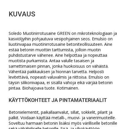
KUVAUS
Soledo Muotinirrotusaine GREEN on mikroteknologiaan ja
kasviöljyihin pohjautuva vesipohjainen seos. Emulsio on
liuotinvapaa muotinirrotusaine betoniteollisuuteen. Aine
estää betonin muottiin tarttumista, jolloin muotin
puhdistustarve vähenee. Aine helpottaa ja nopeuttaa
muotista purkamista. Antaa valulle tasaisen ja
samettimaisen pinnan, jonka huokoisuus on vähäistä.
Vähentää paikkauksen ja hionnan tarvetta. Helposti
levitettävä, nopeasti valuvalmis ja riittoisa. Emulsio on
täysin silikonivapaa, ei sisällä vahoja eikä värjää betonin
pintaa. Biohajoava tuote. Kotimainen.
KÄYTTÖKOHTEET JA PINTAMATERIAALIT
Betonielementit, paikallaanvalut, sillat, sokkelit, pilarit ja
palkit. Voidaan käyttää metalli-, muovi- ja vanerimuoteille.
Soveltuu harmaan betonin lisäksi myös värilliselle betonille
sekä vähähiiliselle betonille. Sisä- ja ulkokäyttöön.