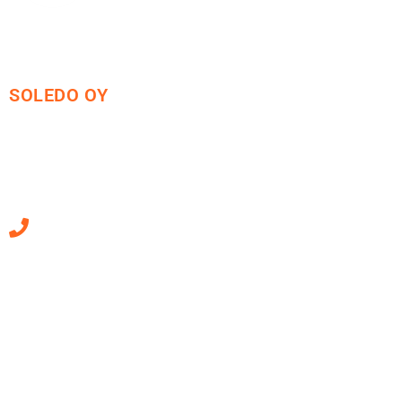
SOLEDO OY
Mäkirinteentie 13
36220 Kangasala
010 470 2790
Sähköpostiosoitteet
ovat muotoa
etunimi.sukunimi@soledo.fi