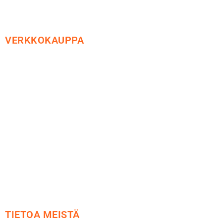
VERKKOKAUPPA
Maksu ja toimitus
Peruutusoikeus
Käyttöehdot
Tietosuoja
Yhteystiedot
TIETOA MEISTÄ