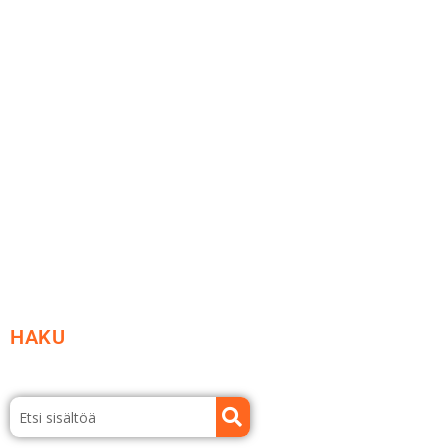
Me yrityksenä
Ideat ja ohjeet
Vastuullisuus
Etsi jälleenmyyjä
Esitteet ja tuotekuvastot
HAKU