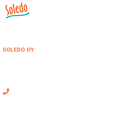
SOLEDO OY
Mäkirinteentie 13
36220 Kangasala
010 470 2790
Sähköpostiosoitteet
ovat muotoa
etunimi.sukunimi@soledo.fi