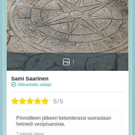
1
Sami Saarinen
Vahvistettu ostaja
5/5
Pinnoitteen jälkeen betoniterassi suorastaan
helmeili vesipisaroista.
7 päivää sitten