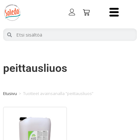
peittausliuos
Etusivu
>
Tuotteet avainsanalla “peittausliuos”