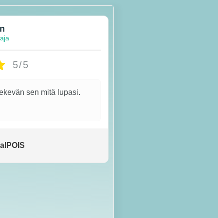
en
taja
5/5
tekevän sen mitä lupasi.
alPOIS