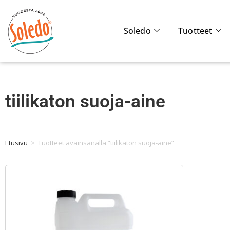
Soledo
Tuotteet
tiilikaton suoja-aine
Etusivu
>
Tuotteet avainsanalla “tiilikaton suoja-aine”