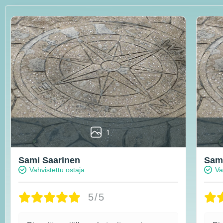
1
Sami Saarinen
Sami
Vahvistettu ostaja
Va
5/5