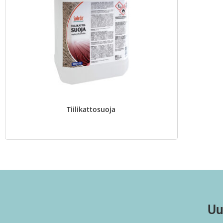
Tiilikattosuoja
Uu