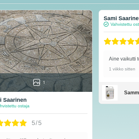
Sami Saarin
Vahvistettu os
Aine vaikutti 
1 viikko sitten
1
Samm
 Saarinen
hvistettu ostaja
5/5