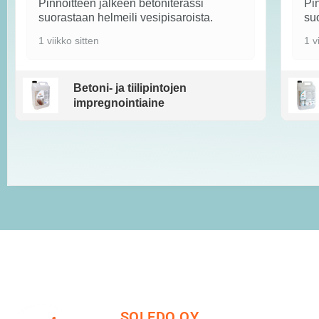
Pinnoitteen jälkeen betoniterassi
Pin
suorastaan helmeili vesipisaroista.
suo
1 viikko sitten
1 v
Betoni- ja tiilipintojen
impregnointiaine
SOLEDO OY