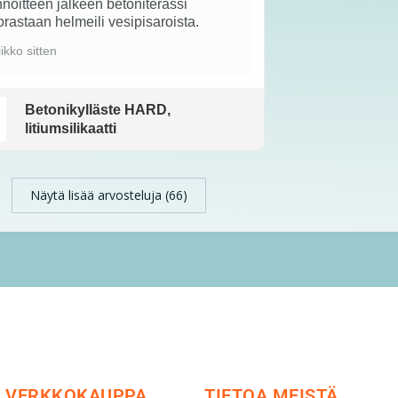
noitteen jälkeen betoniterassi
rastaan helmeili vesipisaroista.
iikko sitten
Betonikylläste HARD,
litiumsilikaatti
Näytä lisää arvosteluja (66)
VERKKOKAUPPA
TIETOA MEISTÄ