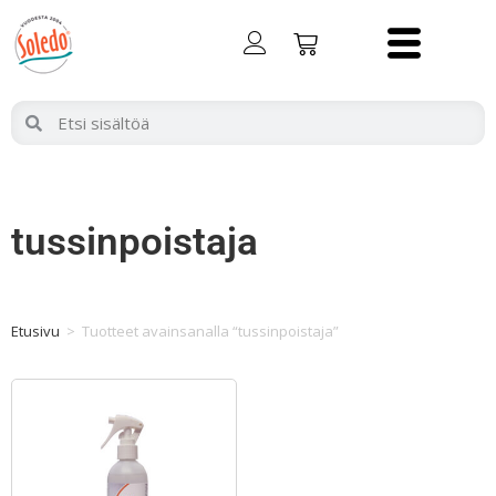
tussinpoistaja
Etusivu
>
Tuotteet avainsanalla “tussinpoistaja”