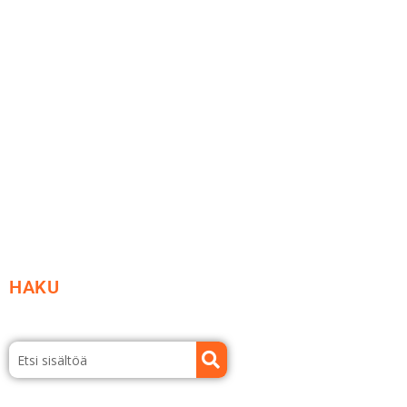
Me yrityksenä
Ideat ja ohjeet
Vastuullisuus
Etsi jälleenmyyjä
Esitteet ja tuotekuvastot
HAKU