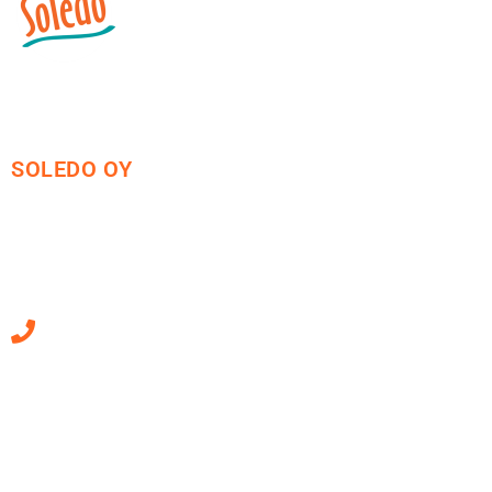
SOLEDO OY
Mäkirinteentie 13
36220 Kangasala
010 470 2790
Sähköpostiosoitteet
ovat muotoa
etunimi.sukunimi@soledo.fi