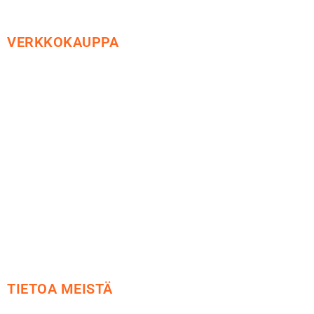
VERKKOKAUPPA
Maksu ja toimitus
Peruutusoikeus
Käyttöehdot
Tietosuoja
Yhteystiedot
TIETOA MEISTÄ