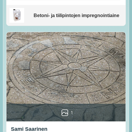
Betoni- ja tiilipintojen impregnointiaine
1
Sami Saarinen