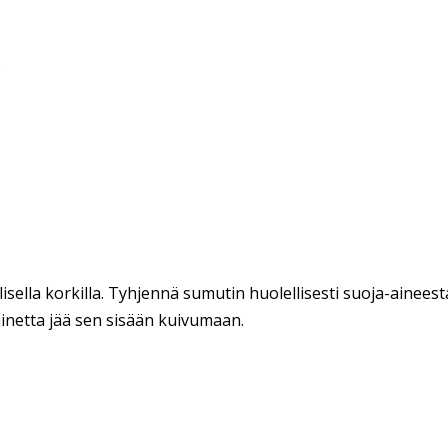
.
llisella korkilla. Tyhjennä sumutin huolellisesti suoja-ainees
-ainetta jää sen sisään kuivumaan.