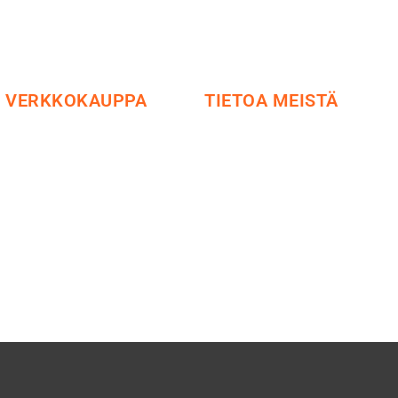
VERKKOKAUPPA
TIETOA MEISTÄ
Maksu ja toimitus
Me yrityksenä
Peruutusoikeus
Ideat ja ohjeet
Käyttöehdot
Vastuullisuus
Tietosuoja
Etsi jälleenmyyjä
Yhteystiedot
Esitteet ja tuotekuvastot