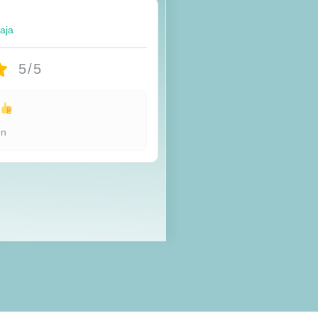
taja
5/5
u
en