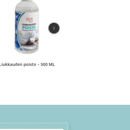
Liukkauden poisto – 500 ML
Betonitason pohjuste – 5