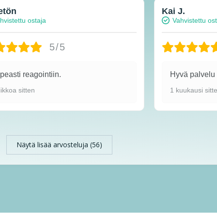
etön
Kai J.
hvistettu ostaja
Vahvistettu os
5/5
easti reagointiin.
Hyvä palvel
iikkoa sitten
1 kuukausi sitt
Näytä lisää arvosteluja (56)