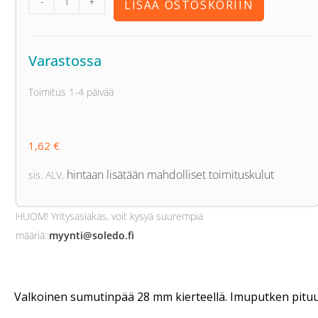
-
+
LISÄÄ OSTOSKORIIN
Varastossa
Toimitus 1-4 päivää
1,62
€
hintaan lisätään mahdolliset toimituskulut
sis. ALV
,
HUOM! Yritysasiakas, voit kysyä suurempia
määriä:
:
myynti@soledo.fi
Valkoinen sumutinpää 28 mm kierteellä. Imuputken pitu