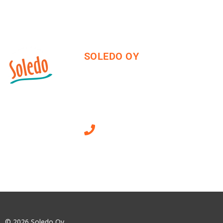
SOLEDO OY
Mäkirinteentie 13
36220 Kangasala
010 470 2790
Sähköpostiosoitteet
ovat muotoa
etunimi.sukunimi@soledo.fi
© 2026 Soledo Oy