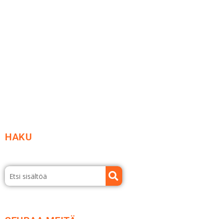
Ideat ja ohjeet
Vastuullisuus
Etsi jälleenmyyjä
Esitteet ja tuotekuvastot
HAKU