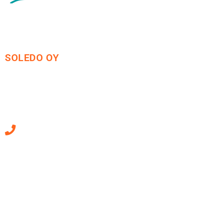
SOLEDO OY
Mäkirinteentie 13
36220 Kangasala
010 470 2790
Sähköpostiosoitteet
ovat muotoa
etunimi.sukunimi@soledo.fi