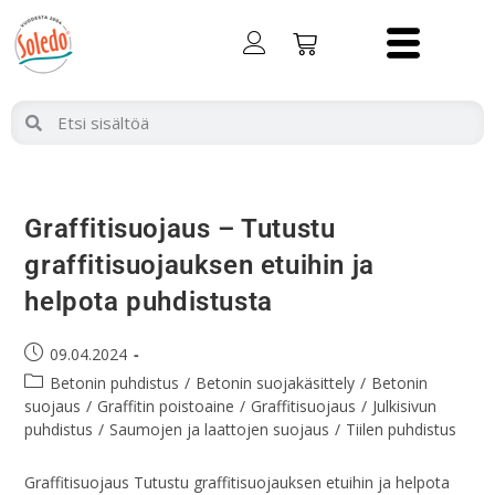
Graffitisuojaus – Tutustu
graffitisuojauksen etuihin ja
helpota puhdistusta
09.04.2024
Betonin puhdistus
/
Betonin suojakäsittely
/
Betonin
suojaus
/
Graffitin poistoaine
/
Graffitisuojaus
/
Julkisivun
puhdistus
/
Saumojen ja laattojen suojaus
/
Tiilen puhdistus
Graffitisuojaus Tutustu graffitisuojauksen etuihin ja helpota