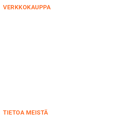
VERKKOKAUPPA
Maksu ja toimitus
Peruutusoikeus
Käyttöehdot
Tietosuoja
Yhteystiedot
TIETOA MEISTÄ
Me yrityksenä