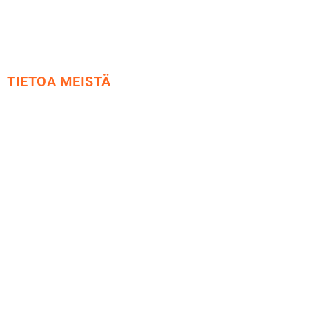
TIETOA MEISTÄ
Me yrityksenä
Ideat ja ohjeet
Vastuullisuus
Etsi jälleenmyyjä
Esitteet ja tuotekuvastot