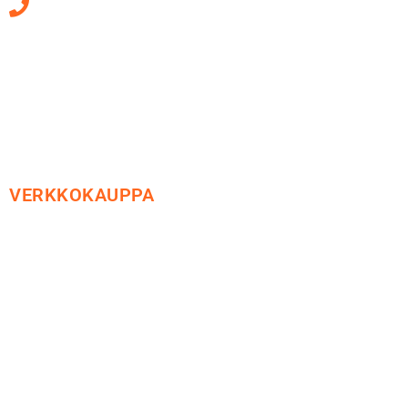
010 470 2790
Sähköpostiosoitteet
ovat muotoa
etunimi.sukunimi@soledo.fi
VERKKOKAUPPA
Maksu ja toimitus
Peruutusoikeus
Käyttöehdot
Tietosuoja
Yhteystiedot