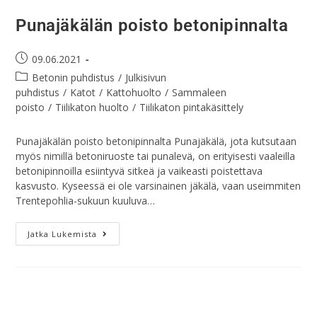
Punajäkälän poisto betonipinnalta
09.06.2021
Betonin puhdistus
/
Julkisivun
puhdistus
/
Katot
/
Kattohuolto
/
Sammaleen
poisto
/
Tiilikaton huolto
/
Tiilikaton pintakäsittely
Punajäkälän poisto betonipinnalta Punajäkälä, jota kutsutaan
myös nimillä betoniruoste tai punalevä, on erityisesti vaaleilla
betonipinnoilla esiintyvä sitkeä ja vaikeasti poistettava
kasvusto. Kyseessä ei ole varsinainen jäkälä, vaan useimmiten
Trentepohlia-sukuun kuuluva…
Jatka Lukemista