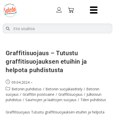
Graffitisuojaus – Tutustu
graffitisuojauksen etuihin ja
helpota puhdistusta
09.04.2024
Betonin puhdistus
/
Betonin suojakäsittely
/
Betonin
suojaus
/
Graffitin poistoaine
/
Graffitisuojaus
/
Julkisivun
puhdistus
/
Saumojen ja laattojen suojaus
/
Tiilen puhdistus
Graffitisuojaus Tutustu graffitisuojauksen etuihin ja helpota