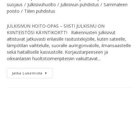
suojaus
/
Julkisivuhuolto
/
Julkisivun puhdistus
/
Sammaleen
poisto
/
Tiilen puhdistus
JULKISIVUN HOITO-OPAS – SIISTI JULKISIVU ON
KIINTEISTÖSI KÄYNTIKORTTI Rakennusten julkisivut
altistuvat jatkuvasti erilaisille rasitustekijöille, kuten sateelle,
lämpötilan vaihtelulle, suoralle auringonvalolle, ilmansaasteille
sekä haitalliselle kasvustolle. Korjaustarpeeseen ja
oikeanlaisiin huoltotoimenpiteisiin vaikuttavat…
Jatka Lukemista