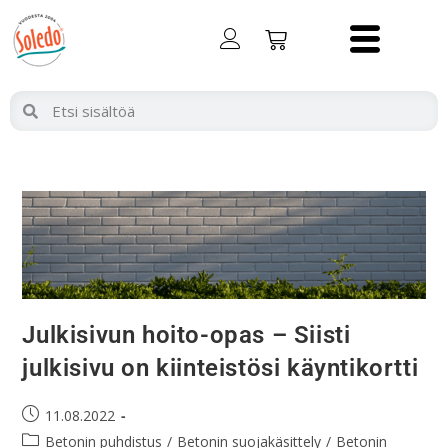
Julkisivun hoito-opas – Siisti
julkisivu on kiinteistösi käyntikortti
11.08.2022
Betonin puhdistus
/
Betonin suojakäsittely
/
Betonin