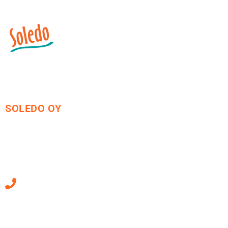
SOLEDO OY
Mäkirinteentie 13
36220 Kangasala
010 470 2790
Sähköpostiosoitteet
ovat muotoa
etunimi.sukunimi@soledo.fi