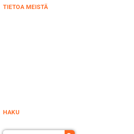
TIETOA MEISTÄ
Me yrityksenä
Ideat ja ohjeet
Vastuullisuus
Etsi jälleenmyyjä
Esitteet ja tuotekuvastot
HAKU