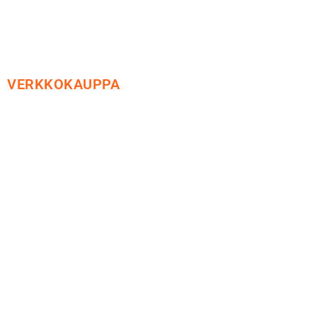
VERKKOKAUPPA
Maksu ja toimitus
Peruutusoikeus
Käyttöehdot
Tietosuoja
Yhteystiedot