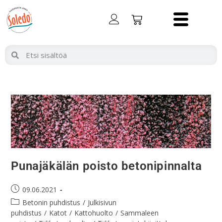
Punajäkälän poisto betonipinnalta
09.06.2021
Betonin puhdistus
/
Julkisivun
puhdistus
/
Katot
/
Kattohuolto
/
Sammaleen