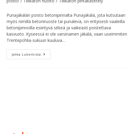
poisto
/
Tiilikaton huolto
/
Tiilikaton pintakäsittely
Punajäkälän poisto betonipinnalta Punajäkälä, jota kutsutaan
myös nimillä betoniruoste tai punalevä, on erityisesti vaaleilla
betonipinnoilla esiintyvä sitkeä ja vaikeasti poistettava
kasvusto. Kyseessä ei ole varsinainen jäkälä, vaan useimmiten
Trentepohlia-sukuun kuuluva…
Jatka Lukemista