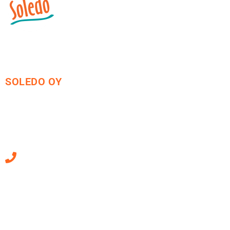
SOLEDO OY
Mäkirinteentie 13
36220 Kangasala
010 470 2790
Sähköpostiosoitteet
ovat muotoa
etunimi.sukunimi@soledo.fi