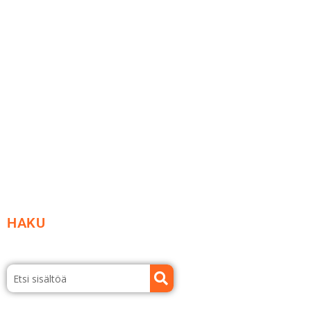
Me yrityksenä
Ideat ja ohjeet
Vastuullisuus
Etsi jälleenmyyjä
Esitteet ja tuotekuvastot
HAKU