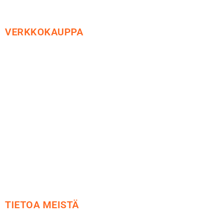
VERKKOKAUPPA
Maksu ja toimitus
Peruutusoikeus
Käyttöehdot
Tietosuoja
Yhteystiedot
TIETOA MEISTÄ