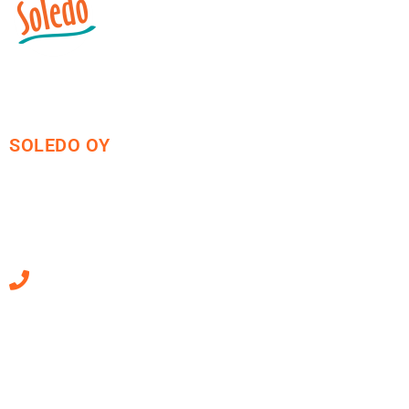
SOLEDO OY
Mäkirinteentie 13
36220 Kangasala
010 470 2790
Sähköpostiosoitteet
ovat muotoa
etunimi.sukunimi@soledo.fi