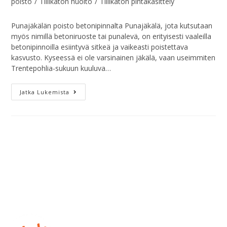
poisto
/
Tiilikaton huolto
/
Tiilikaton pintakäsittely
Punajäkälän poisto betonipinnalta Punajäkälä, jota kutsutaan
myös nimillä betoniruoste tai punalevä, on erityisesti vaaleilla
betonipinnoilla esiintyvä sitkeä ja vaikeasti poistettava
kasvusto. Kyseessä ei ole varsinainen jäkälä, vaan useimmiten
Trentepohlia-sukuun kuuluva…
Jatka Lukemista