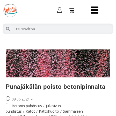
Punajäkälän poisto betonipinnalta
09.06.2021
Betonin puhdistus
/
Julkisivun
puhdistus
/
Katot
/
Kattohuolto
/
Sammaleen