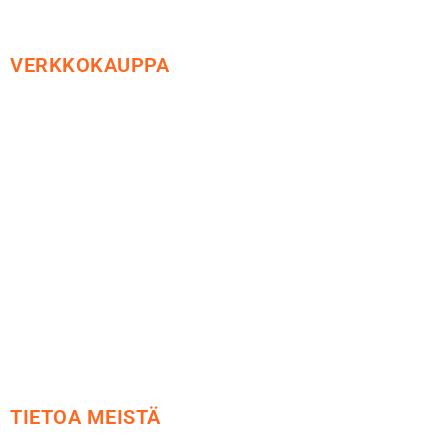
VERKKOKAUPPA
Maksu ja toimitus
Peruutusoikeus
Käyttöehdot
Tietosuoja
Yhteystiedot
TIETOA MEISTÄ