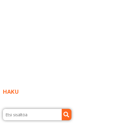
Me yrityksenä
Ideat ja ohjeet
Vastuullisuus
Etsi jälleenmyyjä
Esitteet ja tuotekuvastot
HAKU