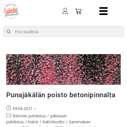
Punajäkälän poisto betonipinnalta
09.06.2021
Betonin puhdistus
/
Julkisivun
puhdistus
/
Katot
/
Kattohuolto
/
Sammaleen