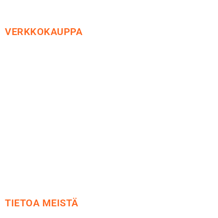
VERKKOKAUPPA
Maksu ja toimitus
Peruutusoikeus
Käyttöehdot
Tietosuoja
Yhteystiedot
TIETOA MEISTÄ