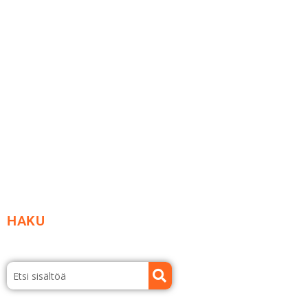
Me yrityksenä
Ideat ja ohjeet
Vastuullisuus
Etsi jälleenmyyjä
Esitteet ja tuotekuvastot
HAKU