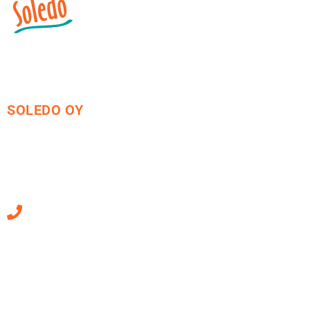
SOLEDO OY
Mäkirinteentie 13
36220 Kangasala
010 470 2790
Sähköpostiosoitteet
ovat muotoa
etunimi.sukunimi@soledo.fi