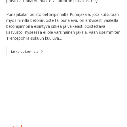
poisto
/
Tiilikaton huolto
/
Tiilikaton pintakäsittely
Punajäkälän poisto betonipinnalta Punajäkälä, jota kutsutaan
myös nimillä betoniruoste tai punalevä, on erityisesti vaaleilla
betonipinnoilla esiintyvä sitkeä ja vaikeasti poistettava
kasvusto. Kyseessä ei ole varsinainen jäkälä, vaan useimmiten
Trentepohlia-sukuun kuuluva…
Jatka Lukemista