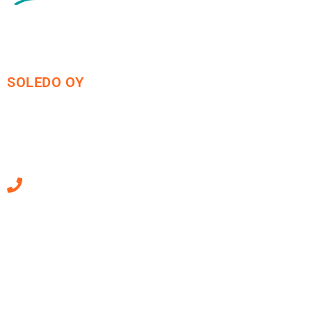
SOLEDO OY
Mäkirinteentie 13
36220 Kangasala
010 470 2790
Sähköpostiosoitteet
ovat muotoa
etunimi.sukunimi@soledo.fi