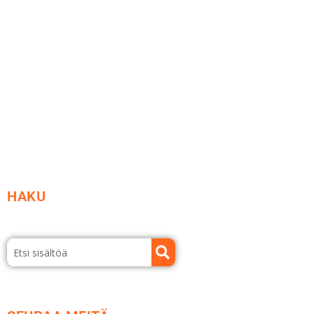
Ideat ja ohjeet
Vastuullisuus
Etsi jälleenmyyjä
Esitteet ja tuotekuvastot
HAKU