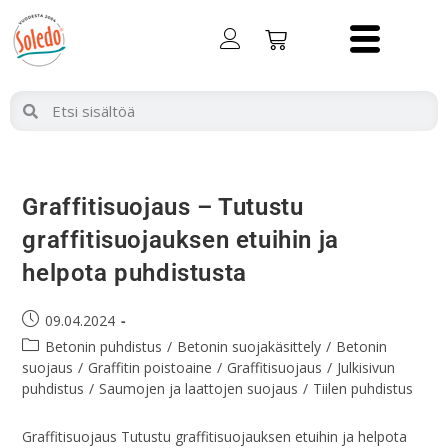
Graffitisuojaus – Tutustu
graffitisuojauksen etuihin ja
helpota puhdistusta
09.04.2024
Betonin puhdistus
/
Betonin suojakäsittely
/
Betonin
suojaus
/
Graffitin poistoaine
/
Graffitisuojaus
/
Julkisivun
puhdistus
/
Saumojen ja laattojen suojaus
/
Tiilen puhdistus
Graffitisuojaus Tutustu graffitisuojauksen etuihin ja helpota