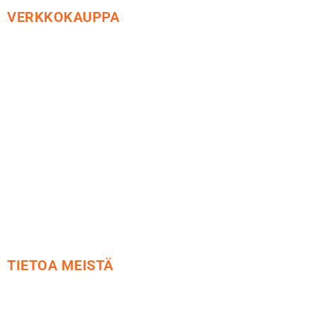
VERKKOKAUPPA
Maksu ja toimitus
Peruutusoikeus
Käyttöehdot
Tietosuoja
Yhteystiedot
TIETOA MEISTÄ
Me yrityksenä