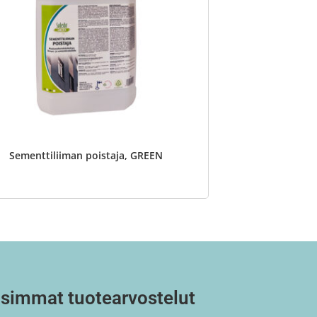
Sementtiliiman poistaja, GREEN
simmat tuotearvostelut