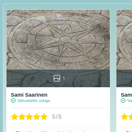
1
Sami Saarinen
Sami
Vahvistettu ostaja
Va
5/5