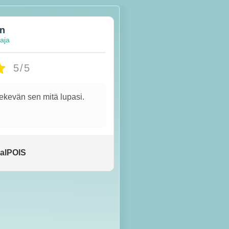
en
taja
5/5
tekevän sen mitä lupasi.
alPOIS