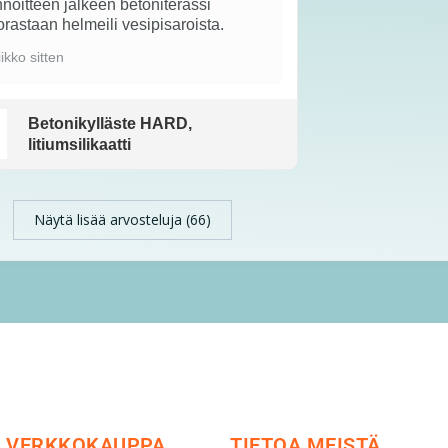
noitteen jälkeen betoniterassi
rastaan helmeili vesipisaroista.
iikko sitten
Betonikylläste HARD,
litiumsilikaatti
Näytä lisää arvosteluja (66)
VERKKOKAUPPA
TIETOA MEISTÄ