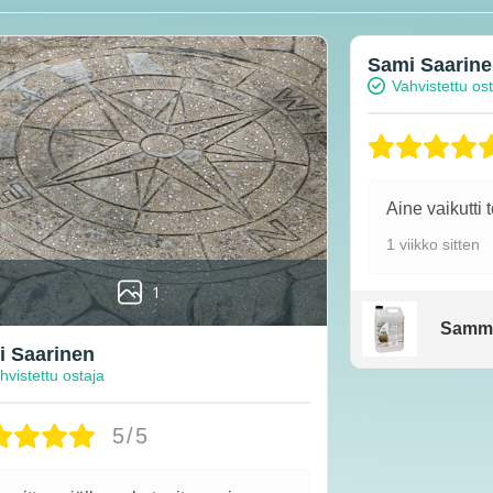
Sami Saarin
Vahvistettu os
Aine vaikutti 
1 viikko sitten
1
Samm
 Saarinen
hvistettu ostaja
5/5