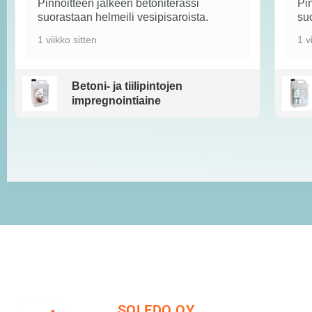
Pinnoitteen jälkeen betoniterassi
Pin
suorastaan helmeili vesipisaroista.
suo
1 viikko sitten
1 v
Betoni- ja tiilipintojen
impregnointiaine
SOLEDO OY