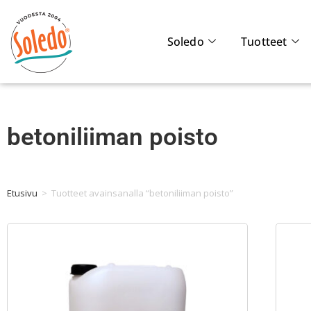
Soledo
Tuotteet
betoniliiman poisto
Etusivu
>
Tuotteet avainsanalla “betoniliiman poisto”