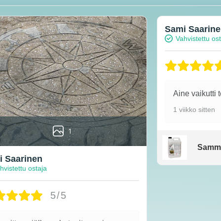
Sami Saarin
Vahvistettu os
Aine vaikutti 
1 viikko sitten
1
Samm
 Saarinen
hvistettu ostaja
5/5