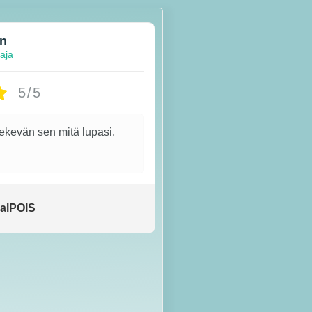
en
taja
5/5
tekevän sen mitä lupasi.
alPOIS