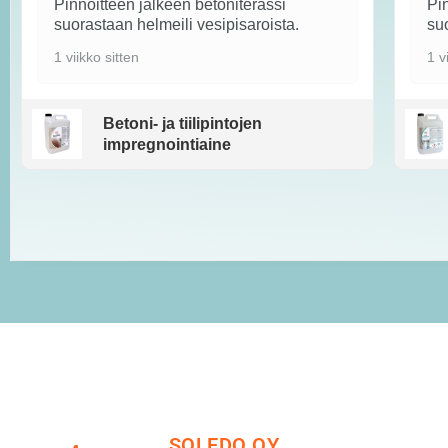
Pinnoitteen jälkeen betoniterassi
Pin
suorastaan helmeili vesipisaroista.
suo
1 viikko sitten
1 v
Betoni- ja tiilipintojen
impregnointiaine
SOLEDO OY