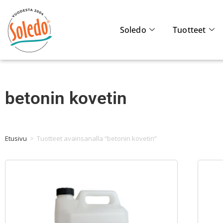
Soledo
Tuotteet
betonin kovetin
Etusivu
>
Tuotteet avainsanalla “betonin kovetin”