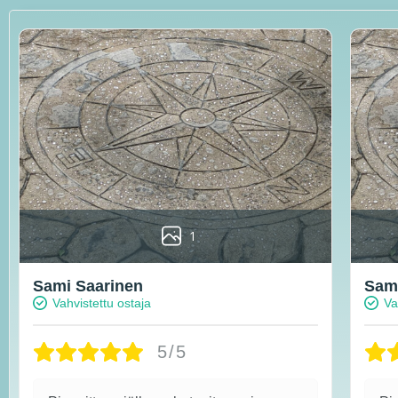
1
Sami Saarinen
Sami
Vahvistettu ostaja
Va
5/5