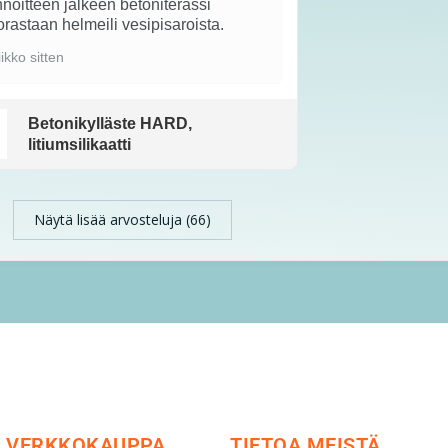
noitteen jälkeen betoniterassi
rastaan helmeili vesipisaroista.
iikko sitten
Betonikylläste HARD,
litiumsilikaatti
Näytä lisää arvosteluja (66)
VERKKOKAUPPA
TIETOA MEISTÄ