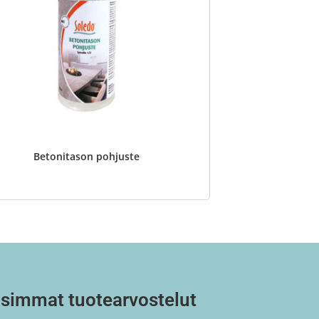
Betonitason pohjuste
simmat tuotearvostelut