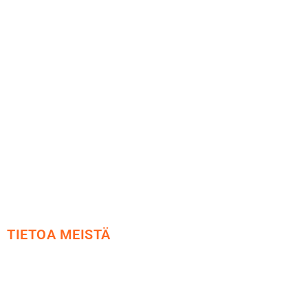
Maksu ja toimitus
Peruutusoikeus
Käyttöehdot
Tietosuoja
Yhteystiedot
TIETOA MEISTÄ
Me yrityksenä
Ideat ja ohjeet