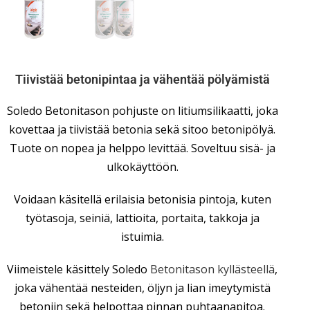
Tiivistää betonipintaa ja vähentää pölyämistä
Soledo Betonitason pohjuste on litiumsilikaatti, joka
kovettaa ja tiivistää betonia sekä sitoo betonipölyä.
Tuote on nopea ja helppo levittää. Soveltuu sisä- ja
ulkokäyttöön.
Voidaan käsitellä erilaisia betonisia pintoja, kuten
työtasoja, seiniä, lattioita, portaita, takkoja ja
istuimia.
Viimeistele käsittely Soledo
Betonitason kyllästeellä
,
joka vähentää nesteiden, öljyn ja lian imeytymistä
betoniin sekä helpottaa pinnan puhtaanapitoa.