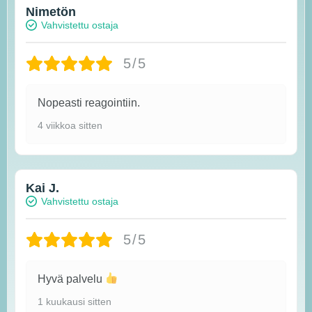
Nimetön
Vahvistettu ostaja
5/5
Nopeasti reagointiin.
4 viikkoa sitten
Kai J.
Vahvistettu ostaja
5/5
Hyvä palvelu
1 kuukausi sitten