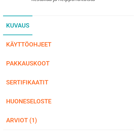
KUVAUS
KÄYTTÖOHJEET
PAKKAUSKOOT
SERTIFIKAATIT
HUONESELOSTE
ARVIOT (1)