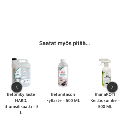
Saatat myös pitää…
Betonikylläste
Betonitason
IhanaKOTI
HARD,
kylläste – 500 ML
Keittiösuihke –
litiumsilikaatti – 5
500 ML
L