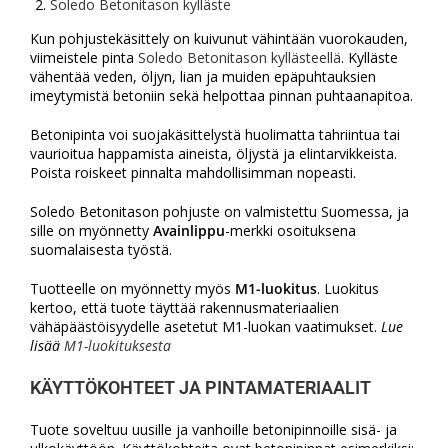
Soledo Betonitason kylläste
Kun pohjustekäsittely on kuivunut vähintään vuorokauden,
viimeistele pinta
Soledo Betonitason kyllästeellä
. Kylläste
vähentää veden, öljyn, lian ja muiden epäpuhtauksien
imeytymistä betoniin sekä helpottaa pinnan puhtaanapitoa.
Betonipinta voi suojakäsittelystä huolimatta tahriintua tai
vaurioitua happamista aineista, öljystä ja elintarvikkeista.
Poista roiskeet pinnalta mahdollisimman nopeasti.
Soledo Betonitason pohjuste on valmistettu Suomessa, ja
sille on myönnetty
Avainlippu
-merkki osoituksena
suomalaisesta työstä.
Tuotteelle on myönnetty myös
M1-luokitus
. Luokitus
kertoo, että tuote täyttää rakennusmateriaalien
vähäpäästöisyydelle asetetut M1-luokan vaatimukset.
Lue
lisää
M1-luokituksesta
KÄYTTÖKOHTEET JA PINTAMATERIAALIT
Tuote soveltuu uusille ja vanhoille betonipinnoille sisä- ja