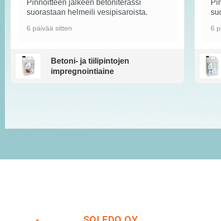
Pinnoitteen jälkeen betoniterassi
Pin
suorastaan helmeili vesipisaroista.
suo
6 päivää sitten
6 p
Betoni- ja tiilipintojen
impregnointiaine
SOLEDO OY