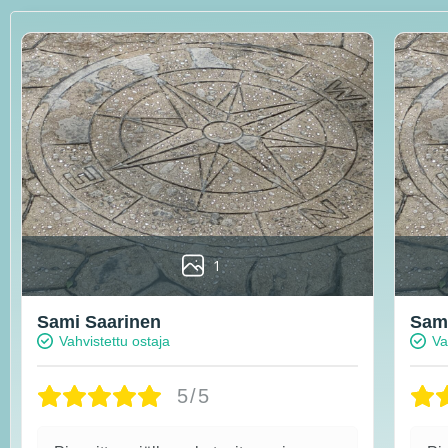
1
Sami Saarinen
Sami
Vahvistettu ostaja
Va
5/5