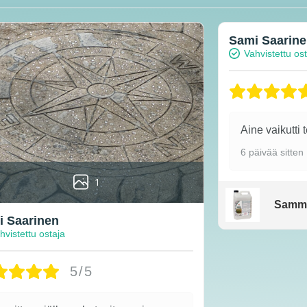
Sami Saarin
Vahvistettu os
Aine vaikutti 
6 päivää sitten
1
Samm
 Saarinen
hvistettu ostaja
5/5