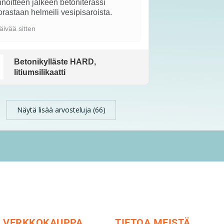
noitteen jälkeen betoniterassi
rastaan helmeili vesipisaroista.
äivää sitten
Betonikylläste HARD,
litiumsilikaatti
Näytä lisää arvosteluja (66)
VERKKOKAUPPA
TIETOA MEISTÄ