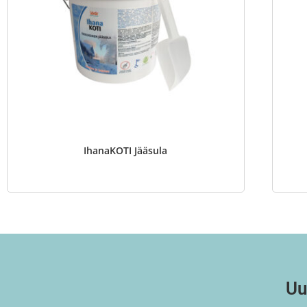
IhanaKOTI Jääsula
Uu