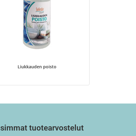
Liukkauden poisto
simmat tuotearvostelut