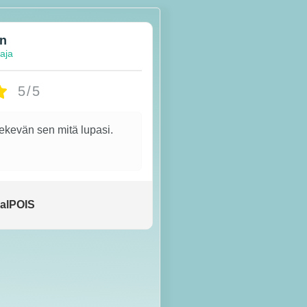
en
taja
5/5
tekevän sen mitä lupasi.
alPOIS