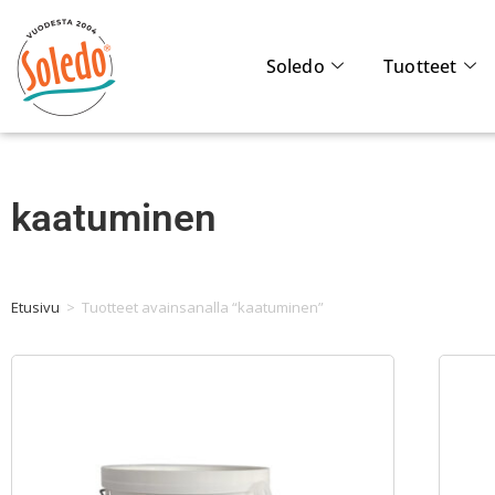
Soledo
Tuotteet
kaatuminen
Etusivu
>
Tuotteet avainsanalla “kaatuminen”