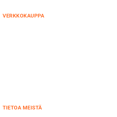
VERKKOKAUPPA
Maksu ja toimitus
Peruutusoikeus
Käyttöehdot
Tietosuoja
Yhteystiedot
TIETOA MEISTÄ