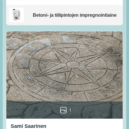
Betoni- ja tiilipintojen impregnointiaine
1
Sami Saarinen