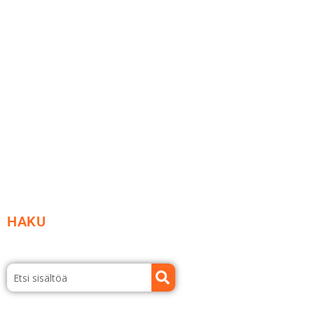
Me yrityksenä
Ideat ja ohjeet
Vastuullisuus
Etsi jälleenmyyjä
Esitteet ja tuotekuvastot
HAKU