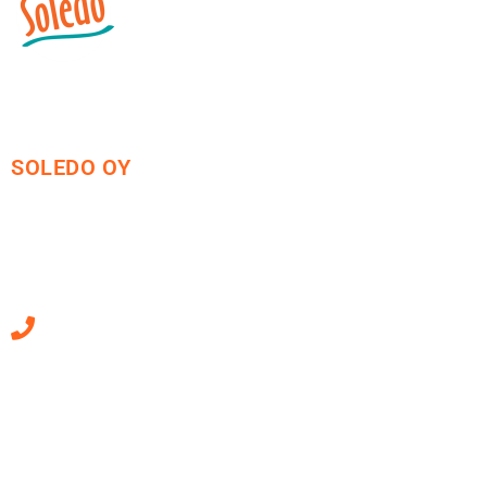
SOLEDO OY
Mäkirinteentie 13
36220 Kangasala
010 470 2790
Sähköpostiosoitteet
ovat muotoa
etunimi.sukunimi@soledo.fi