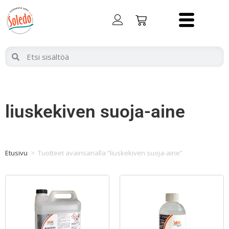
liuskekiven suoja-aine
Etusivu
>
Tuotteet avainsanalla “liuskekiven suoja-aine”