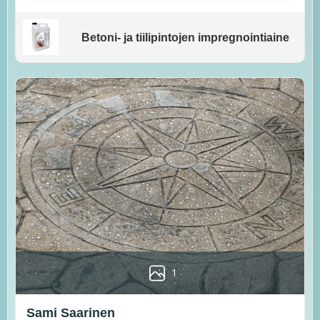
Betoni- ja tiilipintojen impregnointiaine
1
Sami Saarinen