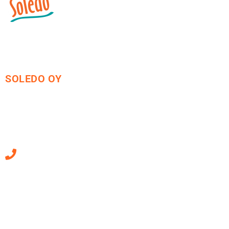
SOLEDO OY
Mäkirinteentie 13
36220 Kangasala
010 470 2790
Sähköpostiosoitteet
ovat muotoa
etunimi.sukunimi@soledo.fi