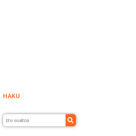
Me yrityksenä
Ideat ja ohjeet
Vastuullisuus
Etsi jälleenmyyjä
Esitteet ja tuotekuvastot
HAKU