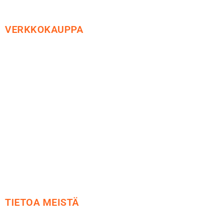
VERKKOKAUPPA
Maksu ja toimitus
Peruutusoikeus
Käyttöehdot
Tietosuoja
Yhteystiedot
TIETOA MEISTÄ