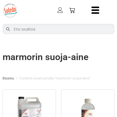
marmorin suoja-aine
Etusivu
>
Tuotteet avainsanalla “marmorin suoja-aine”