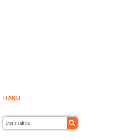
Me yrityksenä
Ideat ja ohjeet
Vastuullisuus
Etsi jälleenmyyjä
Esitteet ja tuotekuvastot
HAKU