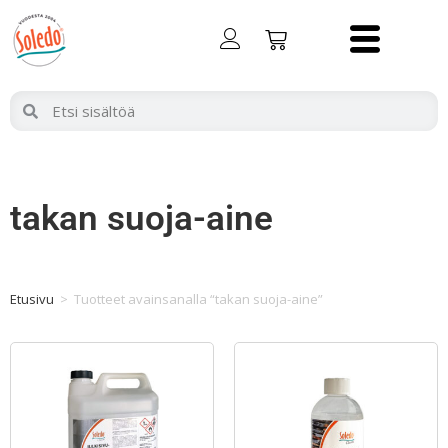
takan suoja-aine
Etusivu
>
Tuotteet avainsanalla “takan suoja-aine”