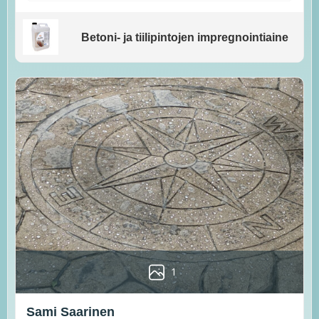
Betoni- ja tiilipintojen impregnointiaine
1
Sami Saarinen