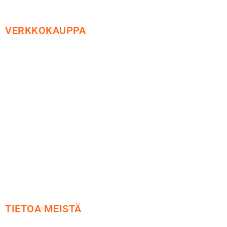
VERKKOKAUPPA
Maksu ja toimitus
Peruutusoikeus
Käyttöehdot
Tietosuoja
Yhteystiedot
TIETOA MEISTÄ