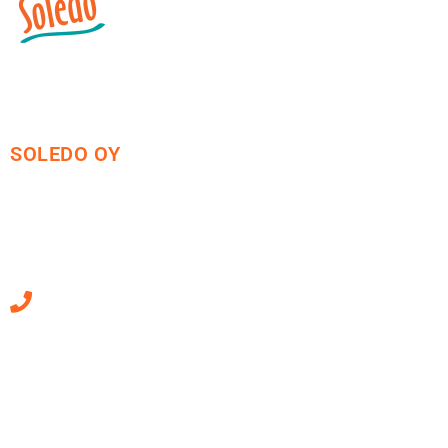
SOLEDO OY
Mäkirinteentie 13
36220 Kangasala
010 470 2790
Sähköpostiosoitteet
ovat muotoa
etunimi.sukunimi@soledo.fi