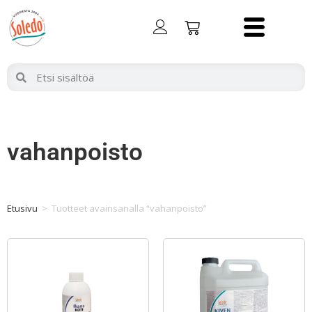
vahanpoisto
Etusivu
>
Tuotteet avainsanalla “vahanpoisto”