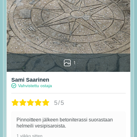
1
Sami Saarinen
Vahvistettu ostaja
5/5
Pinnoitteen jälkeen betoniterassi suorastaan
helmeili vesipisaroista.
1 viikko sitten