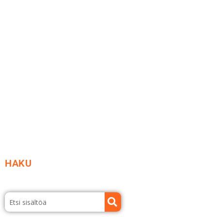
Me yrityksenä
Ideat ja ohjeet
Vastuullisuus
Etsi jälleenmyyjä
Esitteet ja tuotekuvastot
HAKU