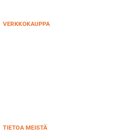
VERKKOKAUPPA
Maksu ja toimitus
Peruutusoikeus
Käyttöehdot
Tietosuoja
Yhteystiedot
TIETOA MEISTÄ