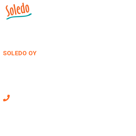
SOLEDO OY
Mäkirinteentie 13
36220 Kangasala
010 470 2790
Sähköpostiosoitteet
ovat muotoa
etunimi.sukunimi@soledo.fi