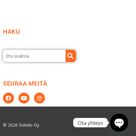
HAKU
SEURAA MEITÄ
Ota yhteys
© 2026 Soledo Oy
Open ch