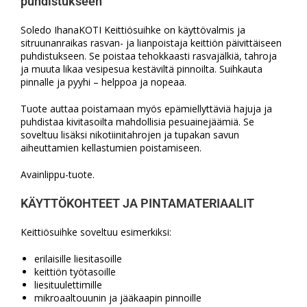
puhdistukseen
Soledo IhanaKOTI Keittiösuihke on käyttövalmis ja
sitruunanraikas rasvan- ja lianpoistaja keittiön päivittäiseen
puhdistukseen. Se poistaa tehokkaasti rasvajälkiä, tahroja
ja muuta likaa vesipesua kestäviltä pinnoilta. Suihkauta
pinnalle ja pyyhi – helppoa ja nopeaa.
Tuote auttaa poistamaan myös epämiellyttäviä hajuja ja
puhdistaa kivitasoilta mahdollisia pesuainejäämiä. Se
soveltuu lisäksi nikotiinitahrojen ja tupakan savun
aiheuttamien kellastumien poistamiseen.
Avainlippu-tuote.
KÄYTTÖKOHTEET JA PINTAMATERIAALIT
Keittiösuihke soveltuu esimerkiksi:
erilaisille liesitasoille
keittiön työtasoille
liesituulettimille
mikroaaltouunin ja jääkaapin pinnoille