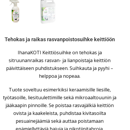
Tehokas ja raikas rasvanpoistosuihke keittiöön
IhanaKOTI Keittiösuihke on tehokas ja
sitruunanraikas rasvan- ja lianpoistaja keittiön
päivittäiseen puhdistukseen. Suihkauta ja pyyhi –
helppoa ja nopeaa.
Tuote soveltuu esimerkiksi keraamisille liesille,
työtasoille, liesituulettimille sekä mikroaaltouunin ja
jääkaapin pinnoille. Se poistaa rasvajälkiä keittiön
ovista ja kaakeleista, puhdistaa kivitasoilta
pesuainejäämiä sekä auttaa poistamaan
epämiellyttäviä hajuja ja nikotiinitahroja.