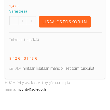
9,42
€
Varastossa
-
+
LISÄÄ OSTOSKORIIN
Toimitus 1-4 päivää
9,42
€
–
31,43
€
hintaan lisätään mahdolliset toimituskulut
sis. ALV
,
HUOM! Yritysasiakas, voit kysyä suurempia
määriä:
:
myynti@soledo.fi