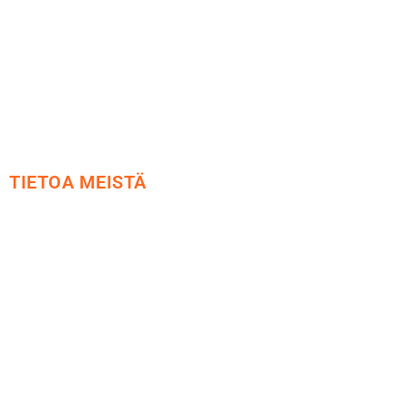
Tietosuoja
Yhteystiedot
TIETOA MEISTÄ
Me yrityksenä
Ideat ja ohjeet
Vastuullisuus
Etsi jälleenmyyjä
Esitteet ja tuotekuvastot