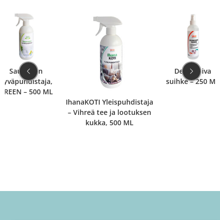
Saumojen
Desinfioiva
syväpuhdistaja,
suihke – 250 ML
GREEN – 500 ML
IhanaKOTI Yleispuhdistaja
– Vihreä tee ja lootuksen
kukka, 500 ML