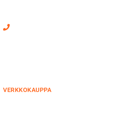
Mäkirinteentie 13
36220 Kangasala
010 470 2790
Sähköpostiosoitteet
ovat muotoa
etunimi.sukunimi@soledo.fi
VERKKOKAUPPA
Maksu ja toimitus
Peruutusoikeus
Käyttöehdot