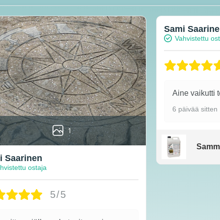
Sami Saarin
Vahvistettu os
Aine vaikutti 
6 päivää sitten
1
Samm
 Saarinen
hvistettu ostaja
5/5