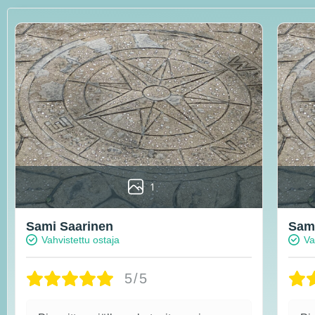
1
Sami Saarinen
Sami
Vahvistettu ostaja
Va
5/5