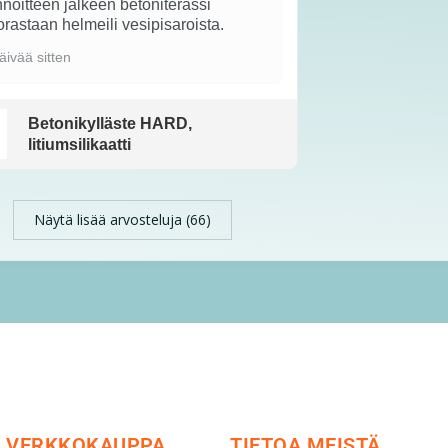
noitteen jälkeen betoniterassi
rastaan helmeili vesipisaroista.
äivää sitten
Betonikylläste HARD,
litiumsilikaatti
Näytä lisää arvosteluja (66)
VERKKOKAUPPA
TIETOA MEISTÄ