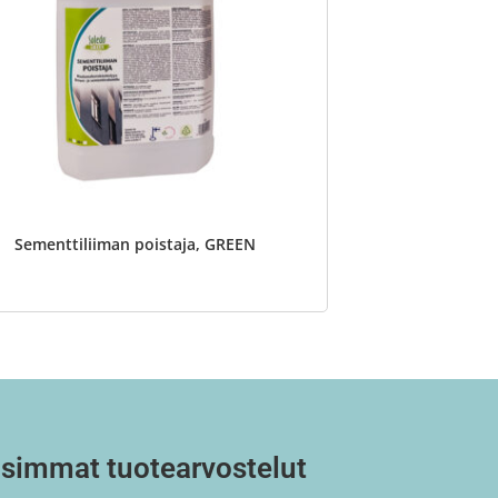
Sementtiliiman poistaja, GREEN
simmat tuotearvostelut