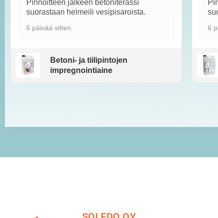
Pinnoitteen jälkeen betoniterassi
Pin
suorastaan helmeili vesipisaroista.
suo
6 päivää sitten
6 p
Betoni- ja tiilipintojen
impregnointiaine
SOLEDO OY