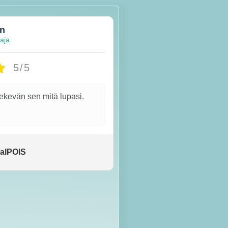
en
taja
5/5
tekevän sen mitä lupasi.
alPOIS