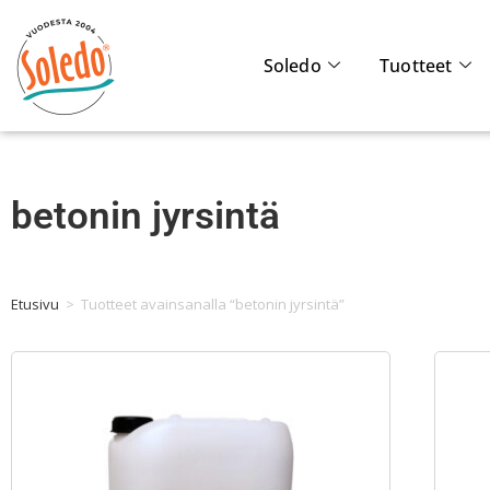
Soledo
Tuotteet
betonin jyrsintä
Etusivu
>
Tuotteet avainsanalla “betonin jyrsintä”