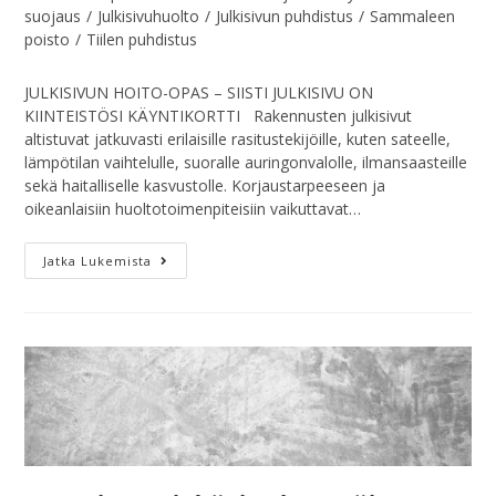
suojaus
/
Julkisivuhuolto
/
Julkisivun puhdistus
/
Sammaleen
poisto
/
Tiilen puhdistus
JULKISIVUN HOITO-OPAS – SIISTI JULKISIVU ON
KIINTEISTÖSI KÄYNTIKORTTI Rakennusten julkisivut
altistuvat jatkuvasti erilaisille rasitustekijöille, kuten sateelle,
lämpötilan vaihtelulle, suoralle auringonvalolle, ilmansaasteille
sekä haitalliselle kasvustolle. Korjaustarpeeseen ja
oikeanlaisiin huoltotoimenpiteisiin vaikuttavat…
Jatka Lukemista