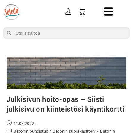
Julkisivun hoito-opas – Siisti
julkisivu on kiinteistösi käyntikortti
11.08.2022
Betonin puhdistus
/
Betonin suojakäsittely
/
Betonin