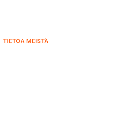
Yhteystiedot
TIETOA MEISTÄ
Me yrityksenä
Ideat ja ohjeet
Vastuullisuus
Etsi jälleenmyyjä
Esitteet ja tuotekuvastot