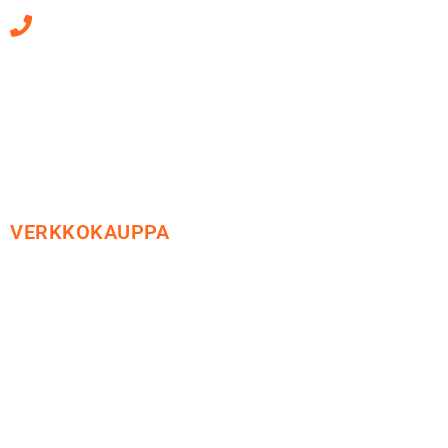
010 470 2790
Sähköpostiosoitteet
ovat muotoa
etunimi.sukunimi@soledo.fi
VERKKOKAUPPA
Maksu ja toimitus
Peruutusoikeus
Käyttöehdot
Tietosuoja