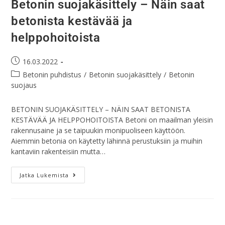
Betonin suojakäsittely – Näin saat
betonista kestävää ja
helppohoitoista
16.03.2022
Betonin puhdistus
/
Betonin suojakäsittely
/
Betonin
suojaus
BETONIN SUOJAKÄSITTELY – NÄIN SAAT BETONISTA
KESTÄVÄÄ JA HELPPOHOITOISTA Betoni on maailman yleisin
rakennusaine ja se taipuukin monipuoliseen käyttöön.
Aiemmin betonia on käytetty lähinnä perustuksiin ja muihin
kantaviin rakenteisiin mutta…
Jatka Lukemista