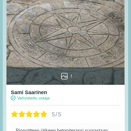
1
Sami Saarinen
Vahvistettu ostaja
5/5
Pinnoitteen jälkeen betoniterassi suorastaan