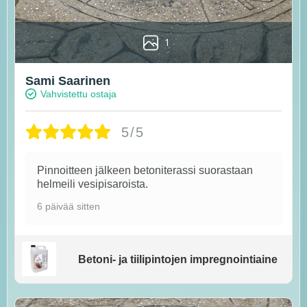
1
Sami Saarinen
Vahvistettu ostaja
5/5
Pinnoitteen jälkeen betoniterassi suorastaan
helmeili vesipisaroista.
6 päivää sitten
Betoni- ja tiilipintojen impregnointiaine