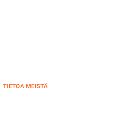
Maksu ja toimitus
Peruutusoikeus
Käyttöehdot
Tietosuoja
Yhteystiedot
TIETOA MEISTÄ
Me yrityksenä
Ideat ja ohjeet
Vastuullisuus