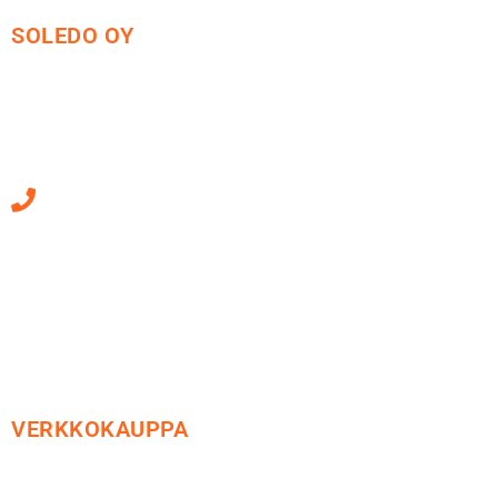
SOLEDO OY
Mäkirinteentie 13
36220 Kangasala
010 470 2790
Sähköpostiosoitteet
ovat muotoa
etunimi.sukunimi@soledo.fi
VERKKOKAUPPA