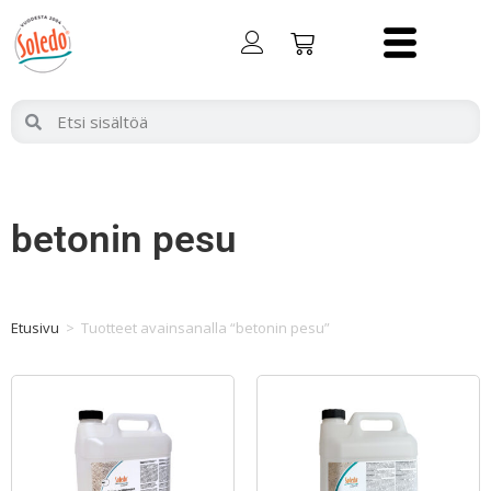
betonin pesu
Etusivu
>
Tuotteet avainsanalla “betonin pesu”