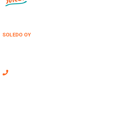
SOLEDO OY
Mäkirinteentie 13
36220 Kangasala
010 470 2790
Sähköpostiosoitteet
ovat muotoa
etunimi.sukunimi@soledo.fi