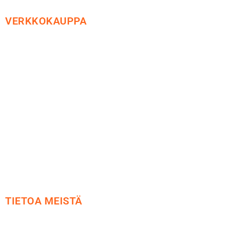
VERKKOKAUPPA
Maksu ja toimitus
Peruutusoikeus
Käyttöehdot
Tietosuoja
Yhteystiedot
TIETOA MEISTÄ