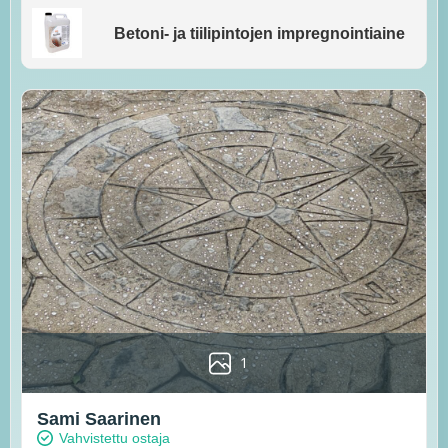
Betoni- ja tiilipintojen impregnointiaine
1
Sami Saarinen
Vahvistettu ostaja