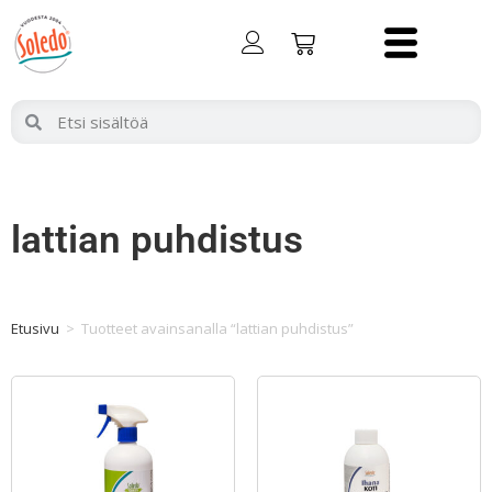
lattian puhdistus
Etusivu
>
Tuotteet avainsanalla “lattian puhdistus”