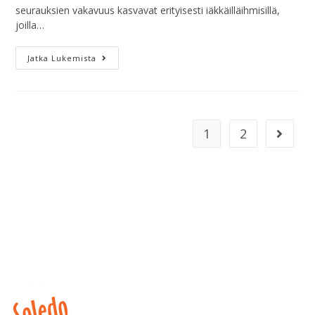
seurauksien vakavuus kasvavat erityisesti iäkkäilläihmisillä,
joilla…
Jatka Lukemista
1
2