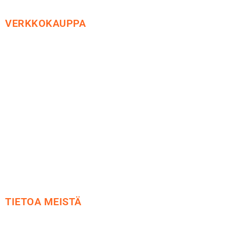
VERKKOKAUPPA
Maksu ja toimitus
Peruutusoikeus
Käyttöehdot
Tietosuoja
Yhteystiedot
TIETOA MEISTÄ