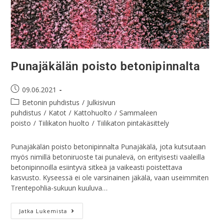
Punajäkälän poisto betonipinnalta
09.06.2021
Betonin puhdistus
/
Julkisivun
puhdistus
/
Katot
/
Kattohuolto
/
Sammaleen
poisto
/
Tiilikaton huolto
/
Tiilikaton pintakäsittely
Punajäkälän poisto betonipinnalta Punajäkälä, jota kutsutaan
myös nimillä betoniruoste tai punalevä, on erityisesti vaaleilla
betonipinnoilla esiintyvä sitkeä ja vaikeasti poistettava
kasvusto. Kyseessä ei ole varsinainen jäkälä, vaan useimmiten
Trentepohlia-sukuun kuuluva…
Jatka Lukemista