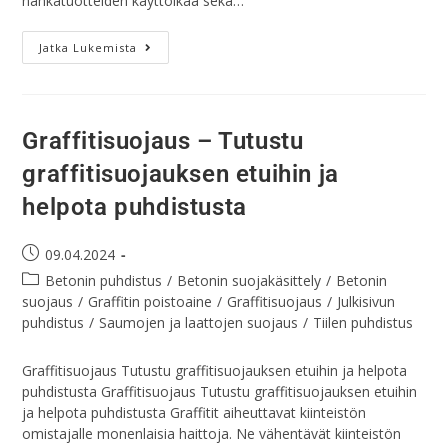
nahkatuotteiden käyttöikää sekä…
Jatka Lukemista
Graffitisuojaus – Tutustu
graffitisuojauksen etuihin ja
helpota puhdistusta
09.04.2024
Betonin puhdistus
/
Betonin suojakäsittely
/
Betonin
suojaus
/
Graffitin poistoaine
/
Graffitisuojaus
/
Julkisivun
puhdistus
/
Saumojen ja laattojen suojaus
/
Tiilen puhdistus
Graffitisuojaus Tutustu graffitisuojauksen etuihin ja helpota
puhdistusta Graffitisuojaus Tutustu graffitisuojauksen etuihin
ja helpota puhdistusta Graffitit aiheuttavat kiinteistön
omistajalle monenlaisia haittoja. Ne vähentävät kiinteistön