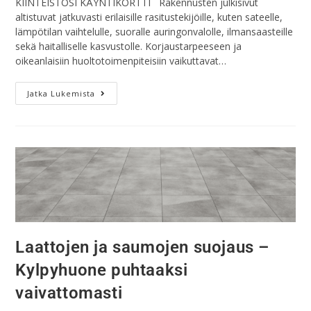
KIINTEISTÖSI KÄYNTIKORTTI Rakennusten julkisivut
altistuvat jatkuvasti erilaisille rasitustekijöille, kuten sateelle,
lämpötilan vaihtelulle, suoralle auringonvalolle, ilmansaasteille
sekä haitalliselle kasvustolle. Korjaustarpeeseen ja
oikeanlaisiin huoltotoimenpiteisiin vaikuttavat…
Jatka Lukemista
Laattojen ja saumojen suojaus –
Kylpyhuone puhtaaksi
vaivattomasti