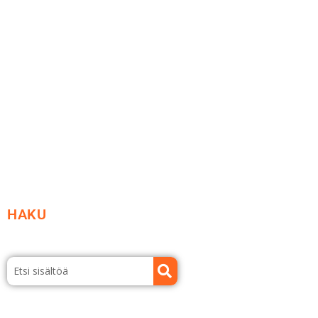
Me yrityksenä
Ideat ja ohjeet
Vastuullisuus
Etsi jälleenmyyjä
Esitteet ja tuotekuvastot
HAKU