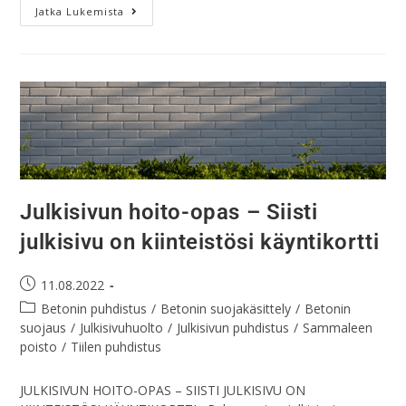
Jatka Lukemista
Julkisivun hoito-opas – Siisti
julkisivu on kiinteistösi käyntikortti
11.08.2022
Betonin puhdistus
/
Betonin suojakäsittely
/
Betonin
suojaus
/
Julkisivuhuolto
/
Julkisivun puhdistus
/
Sammaleen
poisto
/
Tiilen puhdistus
JULKISIVUN HOITO-OPAS – SIISTI JULKISIVU ON