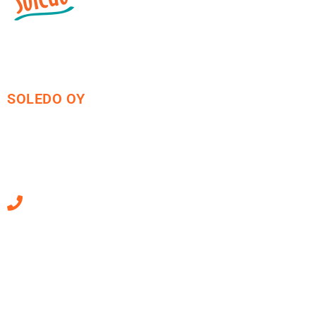
SOLEDO OY
Mäkirinteentie 13
36220 Kangasala
010 470 2790
Sähköpostiosoitteet
ovat muotoa
etunimi.sukunimi@soledo.fi